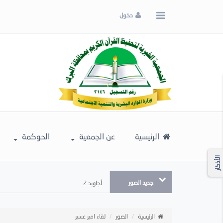
x
دخول
إغلاق
اختر
لونك
المفضل
الرئيسية
عن الجمعية
الحوكمة
الأذكار
جديد الصور
أجاويد 2
الرئيسية
الصور
لقاء امير عسير