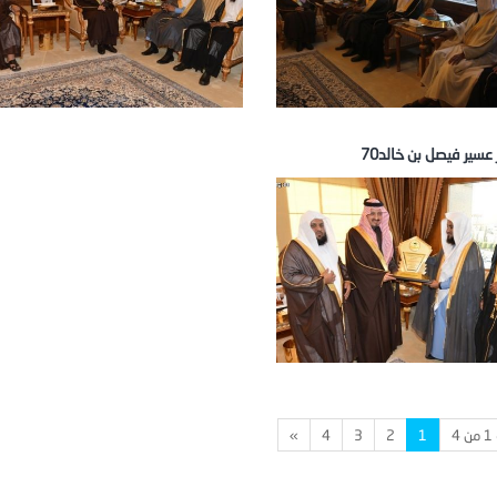
 عسير فيصل بن خالد70
4
1
2
3
4
»