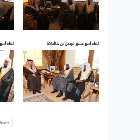
لقاء أمير عسير فيصل بن خالد69
لقاء أمير
صفحة 1 من 