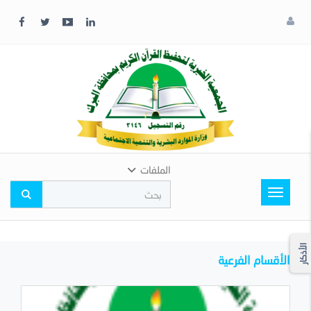
x
إغلاق
اختر
لونك
المفضل
الملفات
Toggle
navigation
الأذكار
الأقسام الفرعية