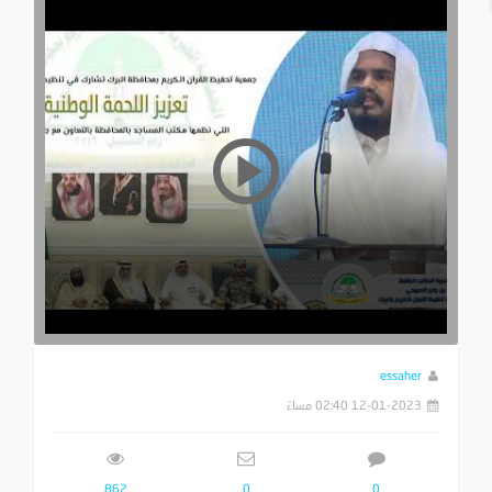
essaher
12-01-2023 02:40 مساءً
862
0
0