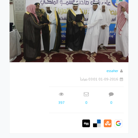
essaher
01-09-2016 03:01 صباحاً
397
0
0