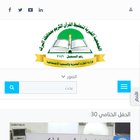
x
إغلاق
اختر
لونك
المفضل
الصور
Toggle
navigation
الأذكار
الحفل الختامي 30