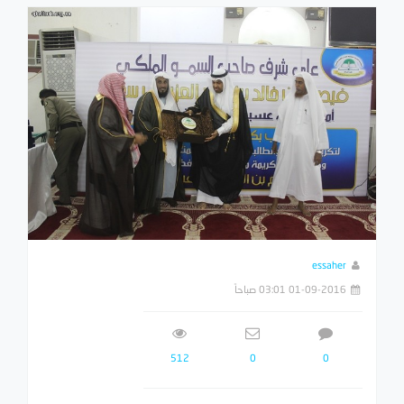
essaher
01-09-2016 03:01 صباحاً
512
0
0