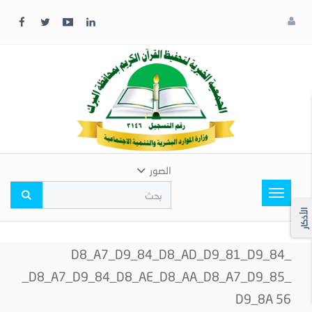
x
إغلاق
اختر
لونك
المفضل
الصور
Toggle
navigation
الأذكار
_D8_A7_D9_84_D8_AD_D9_81_D9_84
_D8_A7_D9_84_D8_AE_D8_AA_D8_A7_D9_85_
D9_8A 56