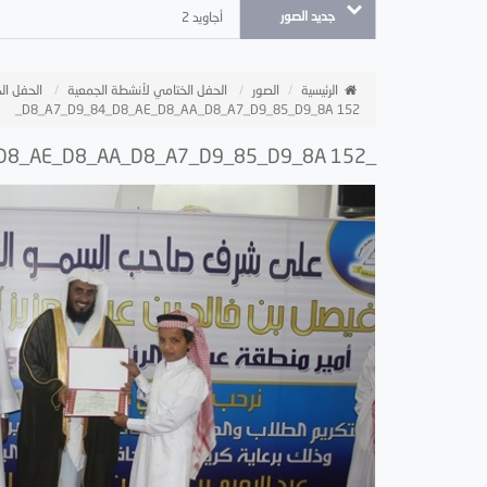
جديد الصور
أجاويد 2
الرئيسية
الصور
الحفل الختامي لأنشطة الجمعية
الحفل الخ
_D8_A7_D9_84_D8_AE_D8_AA_D8_A7_D9_85_D9_8A 152
_D8_A7_D9_84_D8_AD_D9_81_D9_84 _D8_A7_D9_84_D8_AE_D8_AA_D8_A7_D9_85_D9_8A 152