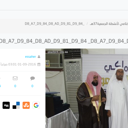
تامي لأنشطة الجمعية37هـ
_D8_A7_D9_84_D8_AD_D9_81_D9_84
essaher
01-09-2016 03:01 صباحاً
4
0
0