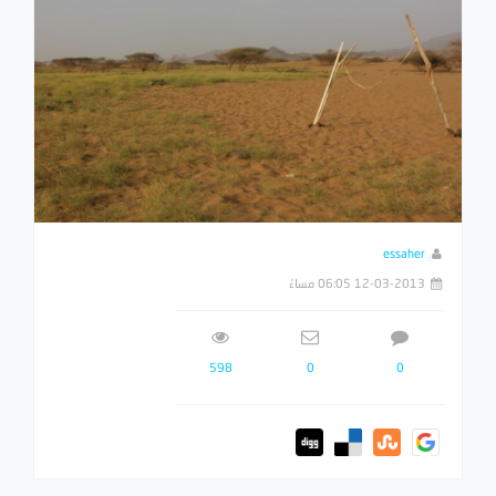
essaher
12-03-2013 06:05 مساءً
598
0
0