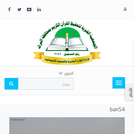
x
إغلاق
اختر
لونك
المفضل
الصور
Toggle
navigation
الأذكار
ban54