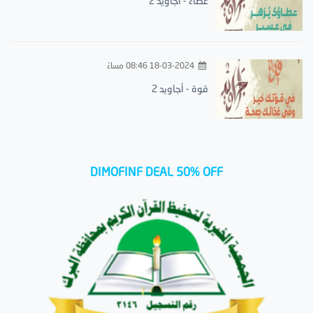
عطاء - أجاويد 2
18-03-2024 08:46 مساءً
قوة - أجاويد 2
DIMOFINF DEAL 50% OFF