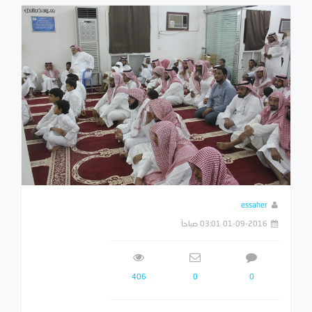
essaher
01-09-2016 03:01 صباحاً
406
0
0