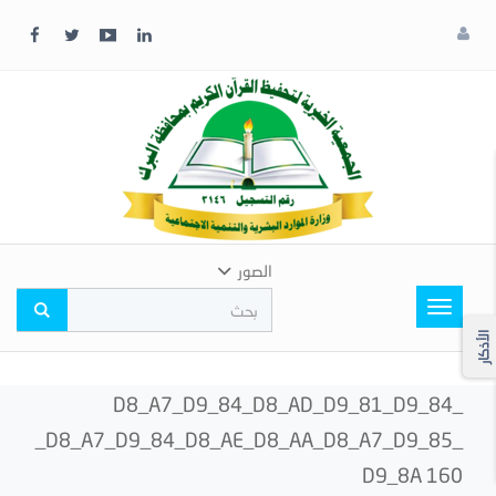
x
إغلاق
اختر
لونك
المفضل
الصور
Toggle
navigation
الأذكار
_D8_A7_D9_84_D8_AD_D9_81_D9_84
_D8_A7_D9_84_D8_AE_D8_AA_D8_A7_D9_85_
D9_8A 160