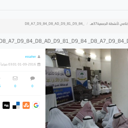
تامي لأنشطة الجمعية37هـ
_D8_A7_D9_84_D8_AD_D9_81_D9_84
essaher
01-09-2016 03:01 صباحاً
5
0
0