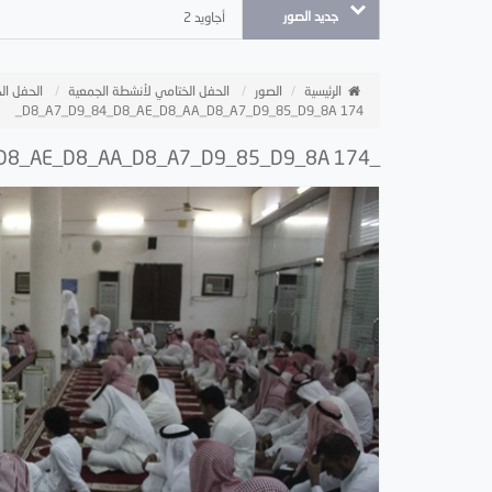
جديد الصور
أجاويد 2
الرئيسية
الصور
الحفل الختامي لأنشطة الجمعية
الحفل الخ
_D8_A7_D9_84_D8_AE_D8_AA_D8_A7_D9_85_D9_8A 174
_D8_A7_D9_84_D8_AD_D9_81_D9_84 _D8_A7_D9_84_D8_AE_D8_AA_D8_A7_D9_85_D9_8A 174