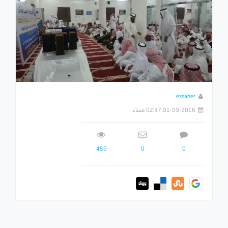
essaher
01-09-2016 02:37 مساءً
459
0
0