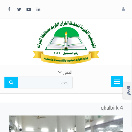
x
إغلاق
اختر
لونك
المفضل
الصور
Toggle
navigation
الأذكار
qkalbirk 4