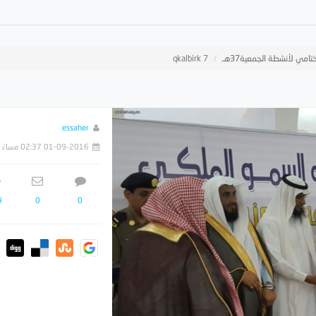
تامي لأنشطة الجمعية37هـ
qkalbirk 7
essaher
01-09-2016 02:37 مساءً
9
0
0