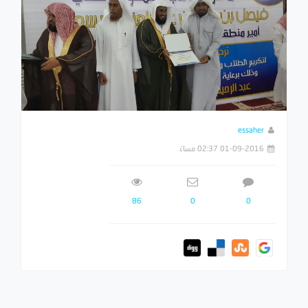
essaher
01-09-2016 02:37 مساءً
86
0
0