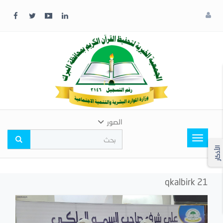
x
إغلاق
اختر
لونك
المفضل
الصور
Toggle
navigation
الأذكار
qkalbirk 21