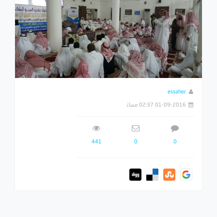
essaher
01-09-2016 02:37 مساءً
441
0
0