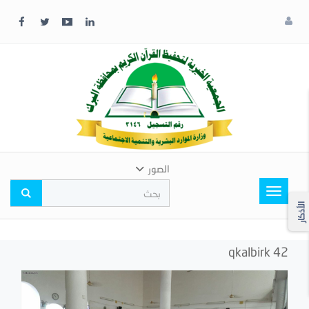
x
إغلاق
اختر
لونك
المفضل
الصور
Toggle
navigation
الأذكار
qkalbirk 42