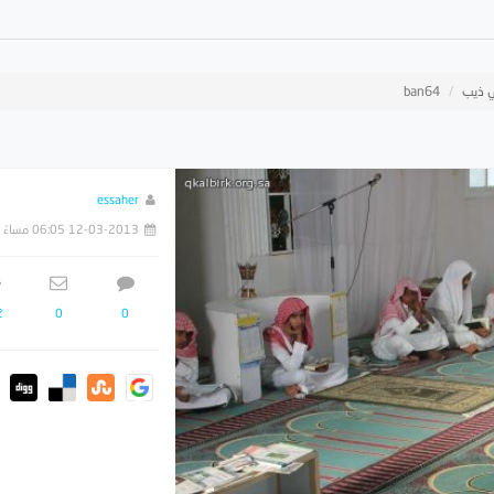
ي ذيب
ban64
essaher
12-03-2013 06:05 مساءً
2
0
0