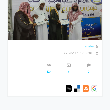
essaher
01-09-2016 02:37 مساءً
424
0
0