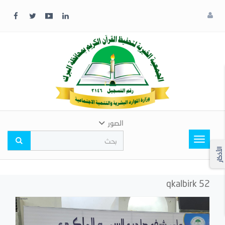
x
إغلاق
اختر
لونك
المفضل
الصور
Toggle
navigation
الأذكار
qkalbirk 52