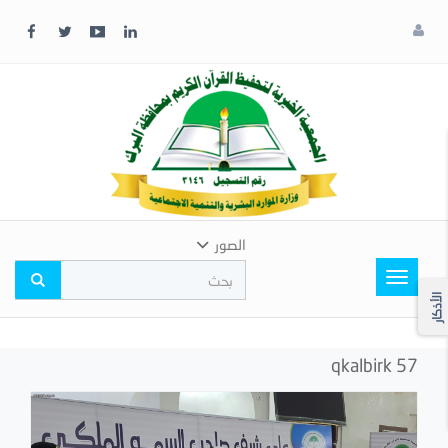
x
إغلاق
اختر
لونك
المفضل
الصور
Toggle
navigation
الأذكار
qkalbirk 57