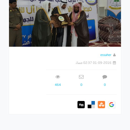
essaher
01-09-2016 02:37 مساءً
464
0
0