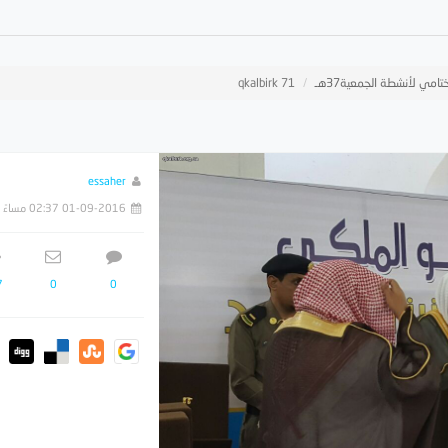
تامي لأنشطة الجمعية37هـ
qkalbirk 71
essaher
01-09-2016 02:37 مساءً
7
0
0