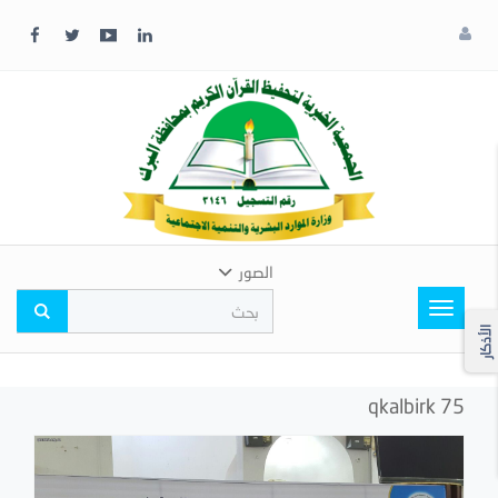
x
إغلاق
اختر
لونك
المفضل
الصور
Toggle
navigation
الأذكار
qkalbirk 75