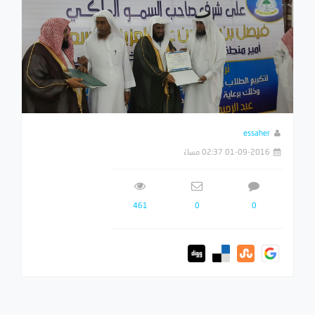
essaher
01-09-2016 02:37 مساءً
461
0
0