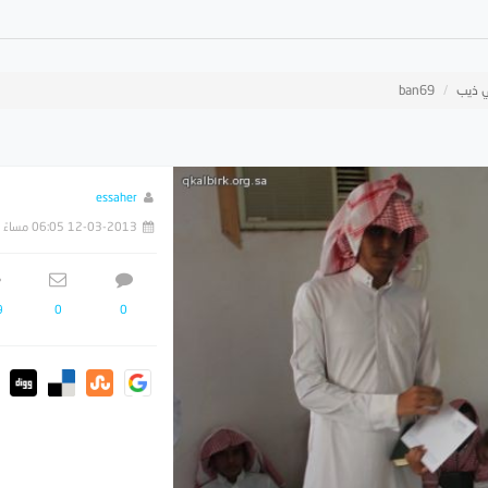
ي ذيب
ban69
essaher
12-03-2013 06:05 مساءً
9
0
0