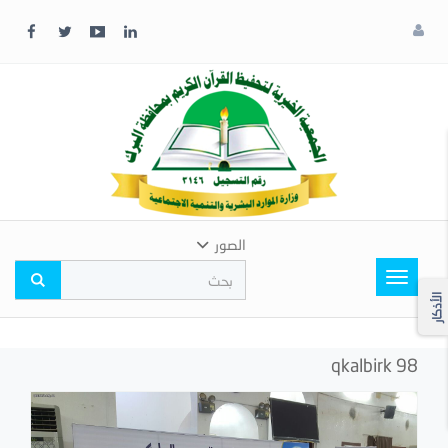
x
إغلاق
اختر
لونك
المفضل
الصور
Toggle
navigation
الأذكار
qkalbirk 98