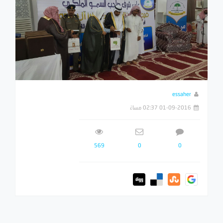
essaher
01-09-2016 02:37 مساءً
569
0
0