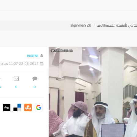
تامي لأنشطة القحمة38هـ
alqahmah 28
essaher
22-08-2017 11:07 صباحاً
6
0
0