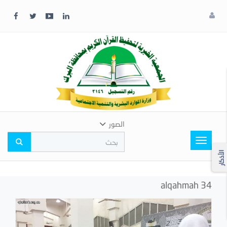
x
إغلاق
اختر
لونك
المفضل
الصور
Toggle
navigation
الأذكار
alqahmah 34