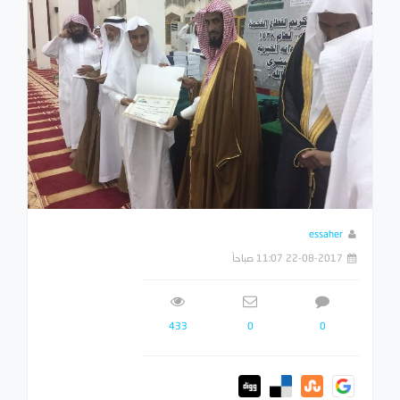
essaher
22-08-2017 11:07 صباحاً
433
0
0