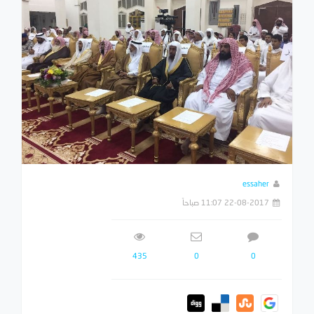
essaher
22-08-2017 11:07 صباحاً
435
0
0