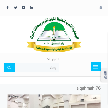
x
إغلاق
اختر
لونك
المفضل
الصور
Toggle
navigation
الأذكار
alqahmah 76