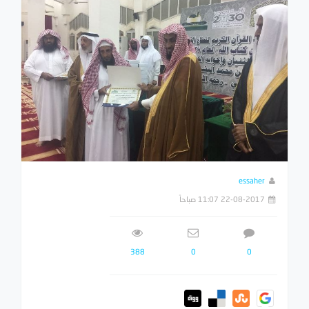
essaher
22-08-2017 11:07 صباحاً
388
0
0