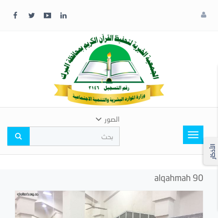
x
إغلاق
اختر
لونك
المفضل
الصور
Toggle
navigation
الأذكار
alqahmah 90