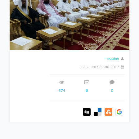
essaher
22-08-2017 11:07 صباحاً
374
0
0