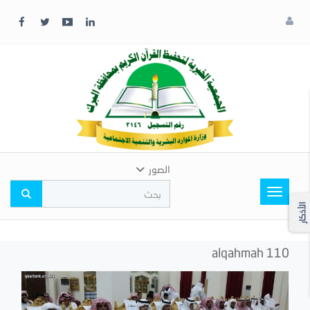
x
إغلاق
اختر
لونك
المفضل
الصور
Toggle
navigation
الأذكار
alqahmah 110