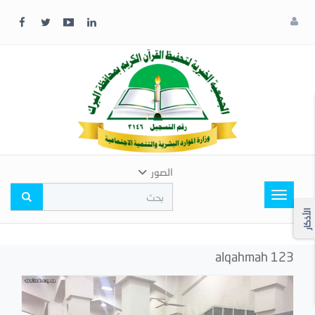
x
إغلاق
اختر
لونك
المفضل
الصور
Toggle
navigation
الأذكار
alqahmah 123