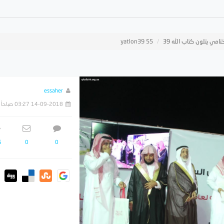
تامي يتلون كتاب الله 39
yatlon39 55
essaher
14-09-2018 03:27 صباحاً
5
0
0