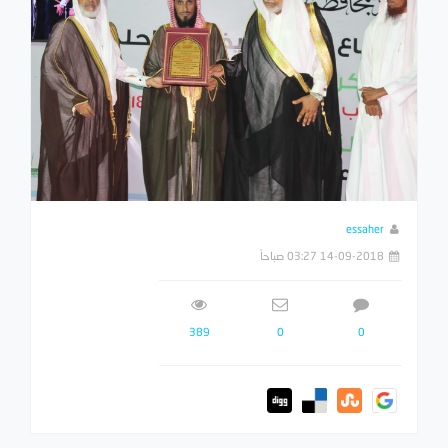
essaher
14-09-2018 03:27 صباحاً
389
0
0