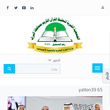
x
إغلاق
اختر
لونك
المفضل
الصور
Toggle
navigation
الأذكار
yatlon39 65