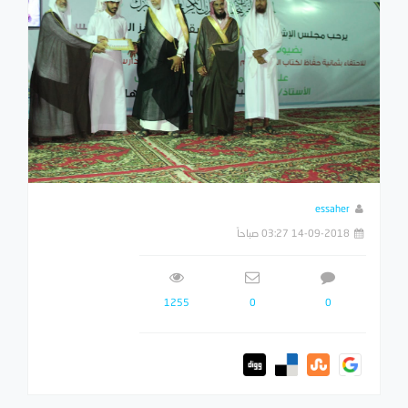
essaher
14-09-2018 03:27 صباحاً
1255
0
0