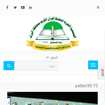
x
إغلاق
اختر
لونك
المفضل
الصور
Toggle
navigation
الأذكار
yatlon39 75