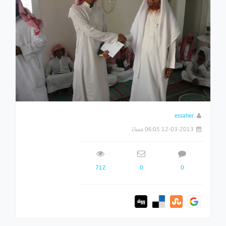
essaher
12-03-2013 06:05 مساءً
712
0
0