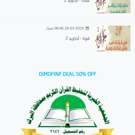
عطاء - أجاويد 2
18-03-2024 08:46 مساءً
قوة - أجاويد 2
DIMOFINF DEAL 50% OFF