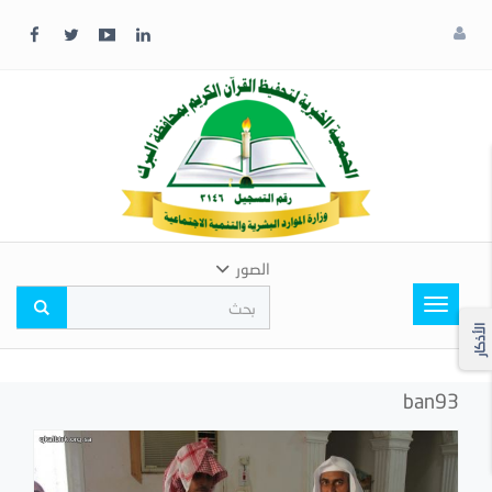
x
إغلاق
اختر
لونك
المفضل
الصور
Toggle
navigation
الأذكار
ban93