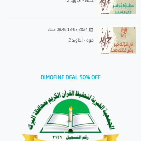
عطاء - أجاويد 2
18-03-2024 08:46 مساءً
قوة - أجاويد 2
DIMOFINF DEAL 50% OFF