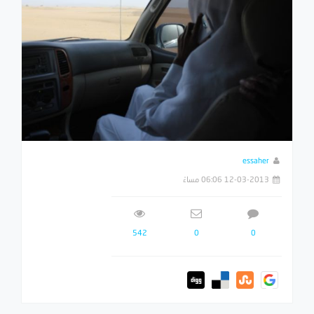
essaher
12-03-2013 06:06 مساءً
542
0
0