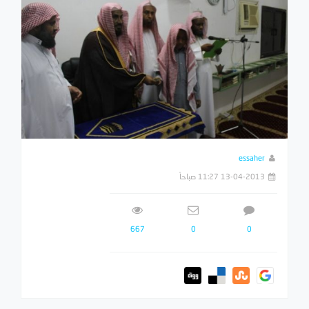
essaher
13-04-2013 11:27 صباحاً
667
0
0