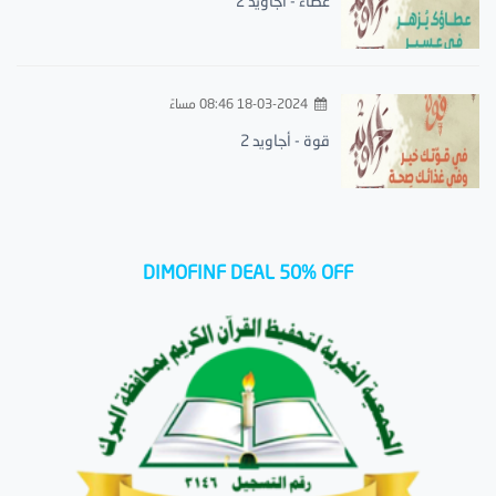
عطاء - أجاويد 2
18-03-2024 08:46 مساءً
قوة - أجاويد 2
DIMOFINF DEAL 50% OFF