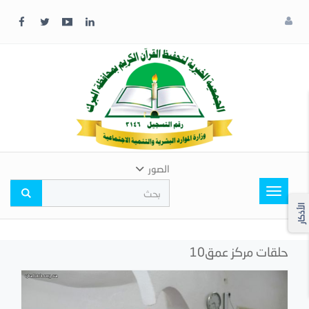
x
إغلاق
اختر
لونك
المفضل
الصور
Toggle
navigation
الأذكار
حلقات مركز عمق10