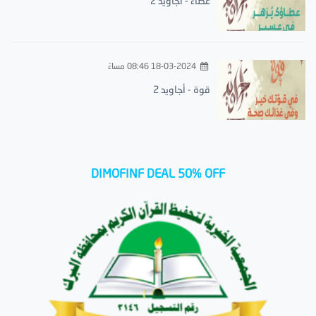
عطاء - أجاويد 2
18-03-2024 08:46 مساءً
قوة - أجاويد 2
DIMOFINF DEAL 50% OFF