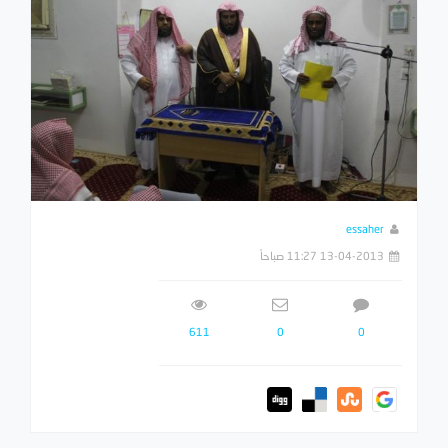
essaher
13-04-2013 11:27 صباحاً
611
0
0