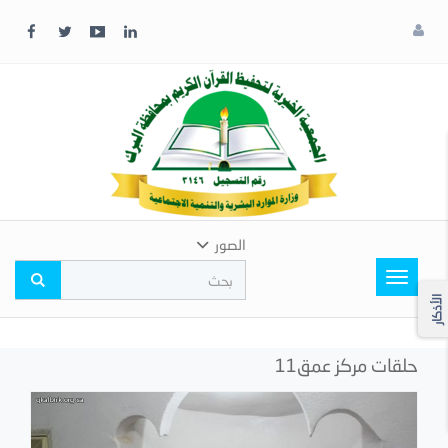
x
إغلاق
اختر
لونك
المفضل
الصور
Toggle
navigation
الأذكار
حلقات مركز عمق11