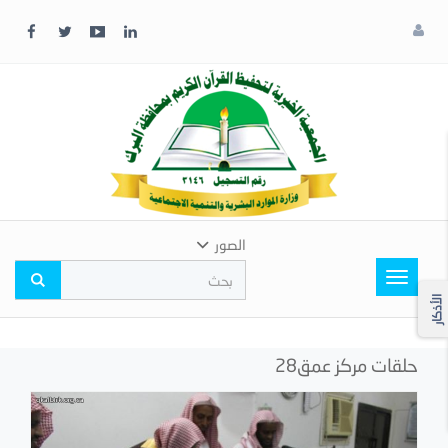
x
إغلاق
اختر
لونك
المفضل
الصور
Toggle
navigation
الأذكار
حلقات مركز عمق28