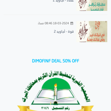
عطاء - أجاويد 2
18-03-2024 08:46 مساءً
قوة - أجاويد 2
DIMOFINF DEAL 50% OFF