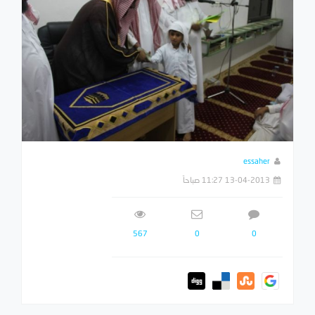
essaher
13-04-2013 11:27 صباحاً
567
0
0