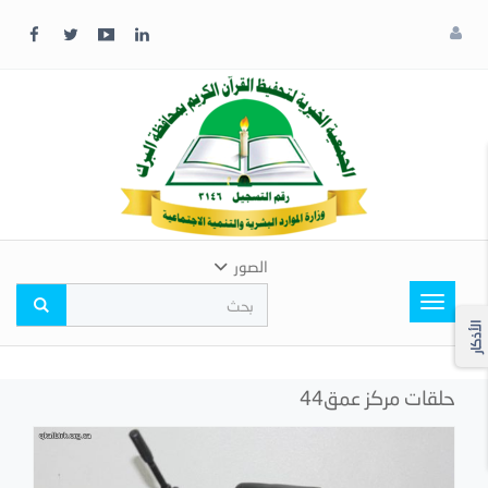
x
إغلاق
اختر
لونك
المفضل
الصور
Toggle
navigation
الأذكار
حلقات مركز عمق44