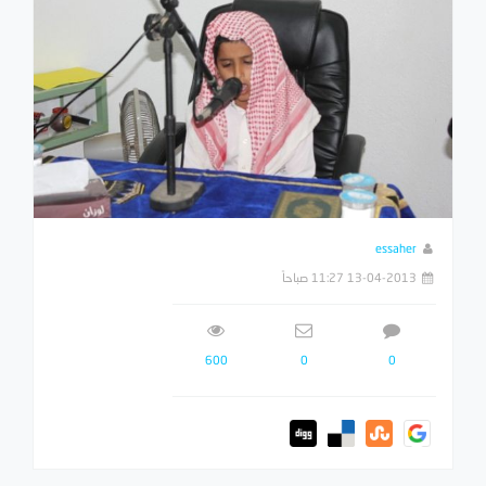
essaher
13-04-2013 11:27 صباحاً
600
0
0