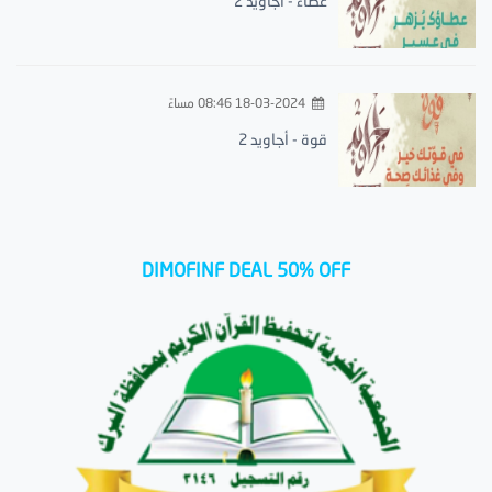
عطاء - أجاويد 2
18-03-2024 08:46 مساءً
قوة - أجاويد 2
DIMOFINF DEAL 50% OFF