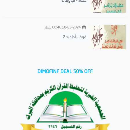
عطاء - أجاويد 2
18-03-2024 08:46 مساءً
قوة - أجاويد 2
DIMOFINF DEAL 50% OFF