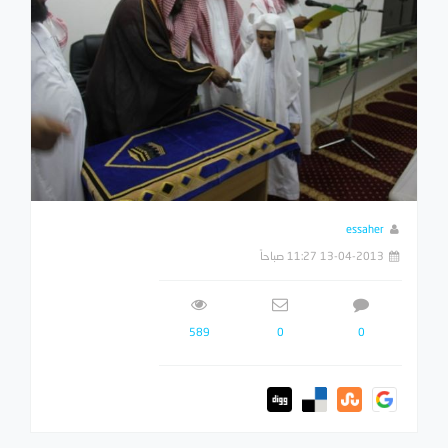
essaher
13-04-2013 11:27 صباحاً
589
0
0