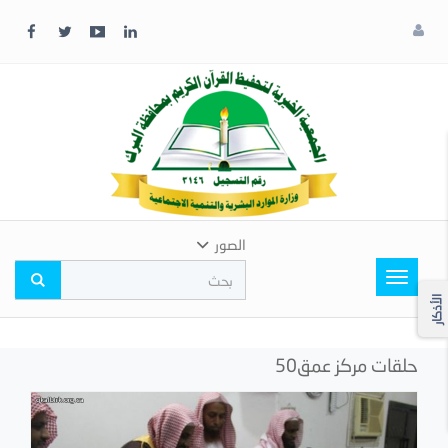
x
إغلاق
اختر
لونك
المفضل
الصور
Toggle
navigation
الأذكار
حلقات مركز عمق50