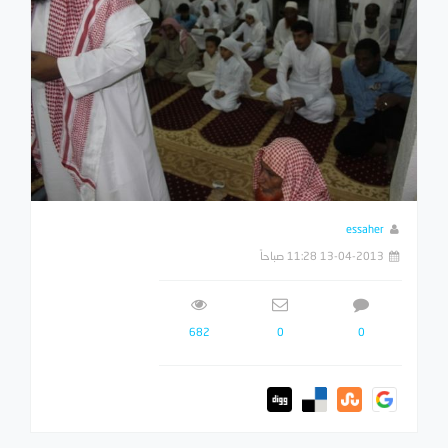
essaher
13-04-2013 11:28 صباحاً
682
0
0