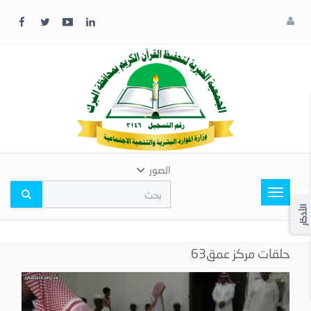
x
إغلاق
اختر
لونك
المفضل
الصور
Toggle
navigation
الأذكار
حلقات مركز عمق63