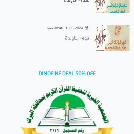
عطاء - أجاويد 2
18-03-2024 08:46 مساءً
قوة - أجاويد 2
DIMOFINF DEAL 50% OFF