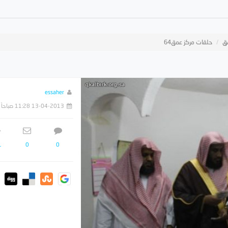
ق
حلقات مركز عمق64
essaher
13-04-2013 11:28 صباحاً
1
0
0