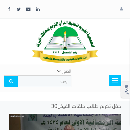
x
إغلاق
اختر
لونك
المفضل
الصور
Toggle
navigation
الأذكار
حفل تكريم طلاب حلقات الفيض30