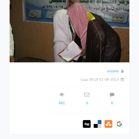
essaher
01-08-2013 08:18 صباحاً
481
0
0