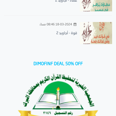
عطاء - أجاويد 2
18-03-2024 08:46 مساءً
قوة - أجاويد 2
DIMOFINF DEAL 50% OFF