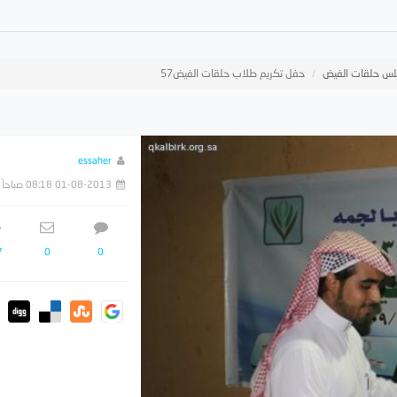
س حلقات الفيض
حفل تكريم طلاب حلقات الفيض57
essaher
01-08-2013 08:18 صباحاً
7
0
0