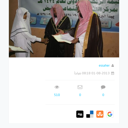
essaher
01-08-2013 08:18 صباحاً
510
0
0