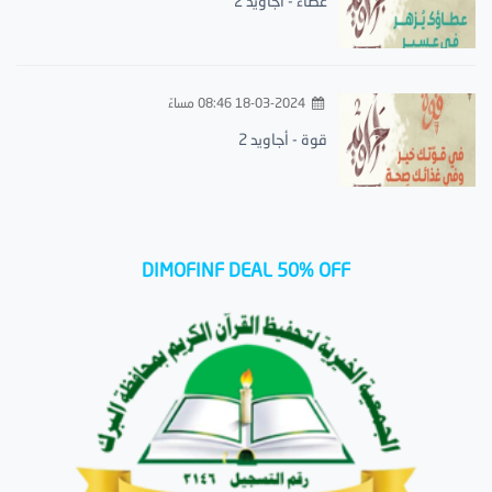
عطاء - أجاويد 2
18-03-2024 08:46 مساءً
قوة - أجاويد 2
DIMOFINF DEAL 50% OFF