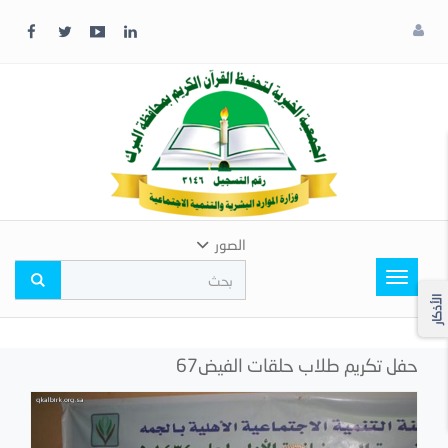
x
إغلاق
اختر
لونك
المفضل
الصور
Toggle
navigation
الأذكار
حفل تكريم طلاب حلقات الفيض67