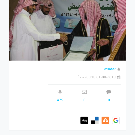
essaher
01-08-2013 08:18 صباحاً
475
0
0