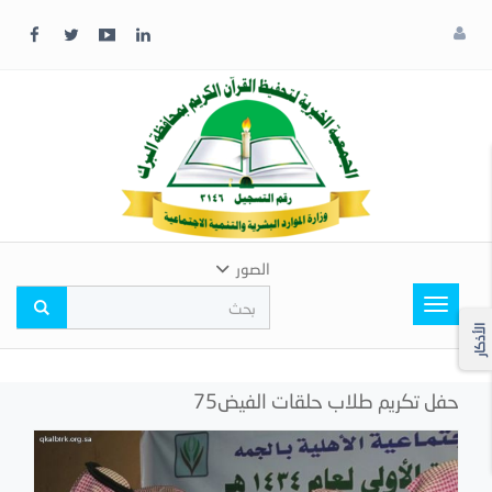
x
إغلاق
اختر
لونك
المفضل
الصور
Toggle
navigation
الأذكار
حفل تكريم طلاب حلقات الفيض75