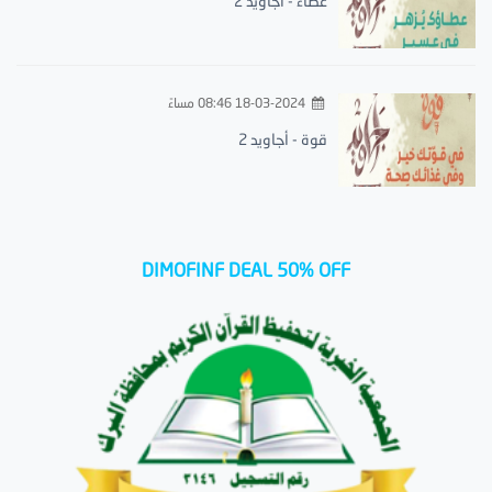
عطاء - أجاويد 2
18-03-2024 08:46 مساءً
قوة - أجاويد 2
DIMOFINF DEAL 50% OFF