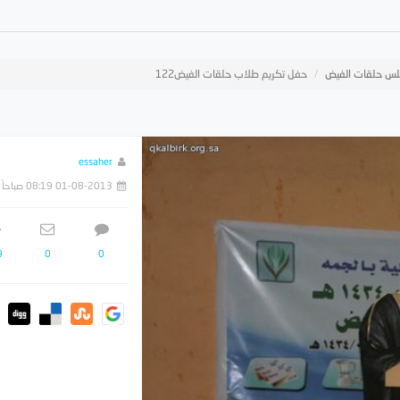
س حلقات الفيض
حفل تكريم طلاب حلقات الفيض122
essaher
01-08-2013 08:19 صباحاً
9
0
0