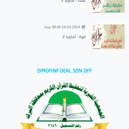
عطاء - أجاويد 2
18-03-2024 08:46 مساءً
قوة - أجاويد 2
DIMOFINF DEAL 50% OFF