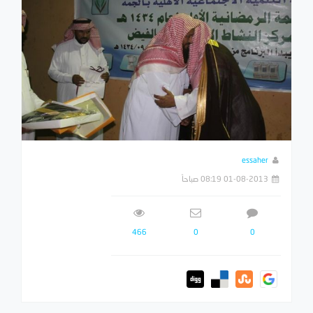
essaher
01-08-2013 08:19 صباحاً
466
0
0