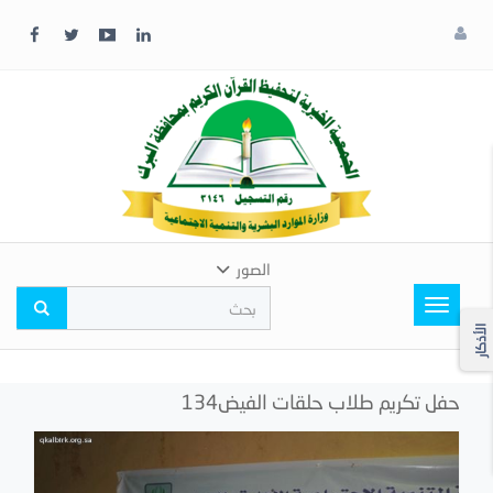
x
إغلاق
اختر
لونك
المفضل
الصور
Toggle
navigation
الأذكار
حفل تكريم طلاب حلقات الفيض134