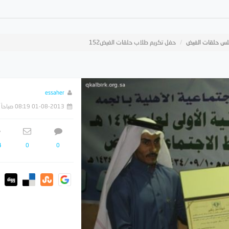
س حلقات الفيض
حفل تكريم طلاب حلقات الفيض152
essaher
01-08-2013 08:19 صباحاً
4
0
0