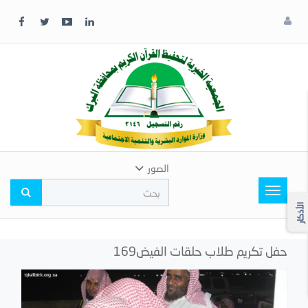
x
إغلاق
اختر
لونك
المفضل
الصور
Toggle
navigation
الأذكار
حفل تكريم طلاب حلقات الفيض169