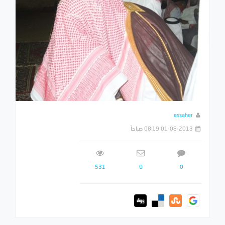
essaher
01-08-2013 08:19 صباحاً
531
0
0