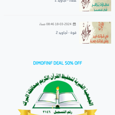
عطاء - أجاويد 2
18-03-2024 08:46 مساءً
قوة - أجاويد 2
DIMOFINF DEAL 50% OFF