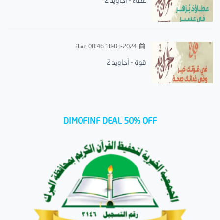
عطاء - أجاويد 2
18-03-2024 08:46 مساءً
قوة - أجاويد 2
DIMOFINF DEAL 50% OFF