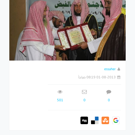
essaher
01-08-2013 08:19 صباحاً
501
0
0