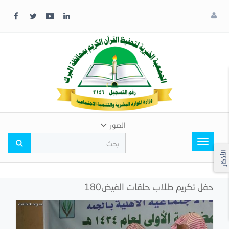
x
إغلاق
اختر
لونك
المفضل
الصور
Toggle
navigation
الأذكار
حفل تكريم طلاب حلقات الفيض180