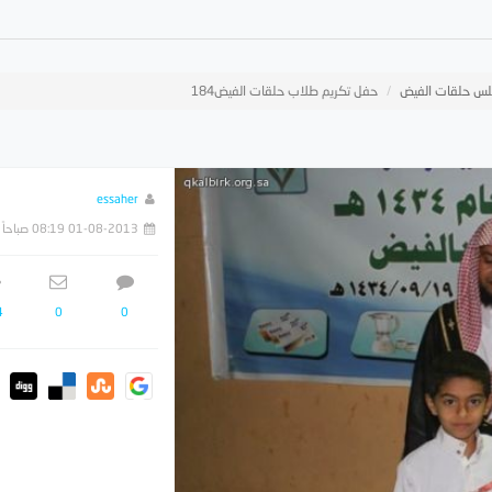
س حلقات الفيض
حفل تكريم طلاب حلقات الفيض184
essaher
01-08-2013 08:19 صباحاً
4
0
0