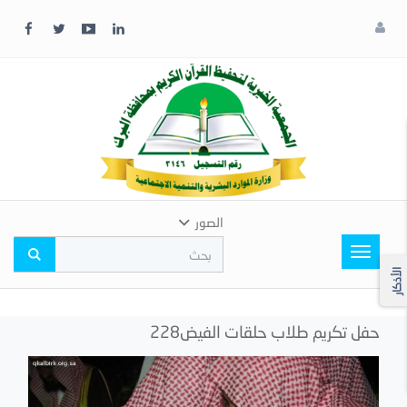
x
إغلاق
اختر
لونك
المفضل
الصور
Toggle
navigation
الأذكار
حفل تكريم طلاب حلقات الفيض228