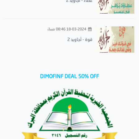
عطاء - أجاويد 2
18-03-2024 08:46 مساءً
قوة - أجاويد 2
DIMOFINF DEAL 50% OFF