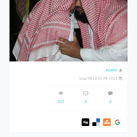
essaher
01-08-2013 08:19 صباحاً
522
0
0