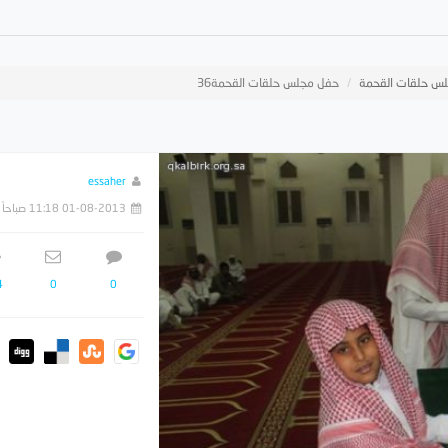
س حلقات القحمة
حفل مجلس حلقات القحمة36
essaher
01-08-2013 11:18 صباحاً
4
0
0